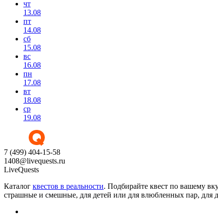
чт
13.08
пт
14.08
сб
15.08
вс
16.08
пн
17.08
вт
18.08
ср
19.08
7 (499) 404-15-58
1408@livequests.ru
LiveQuests
Каталог
квестов в реальности
. Подбирайте квест по вашему вк
страшные и смешные, для детей или для влюбленных пар, для д