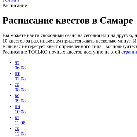
Расписание
Расписание квестов в Самаре
Вы можете найти свободный сеанс на сегодня или на другую, н
10 квестов за раз, иначе вам придется ждать несколько минут. 
Если вас интересует квест определенного типа - воспользуйтес
Расписание ТОЛЬКО ночных квестов доступно на этой
страни
чт
06.08
пт
07.08
сб
08.08
вс
09.08
пн
10.08
вт
11.08
ср
12.08