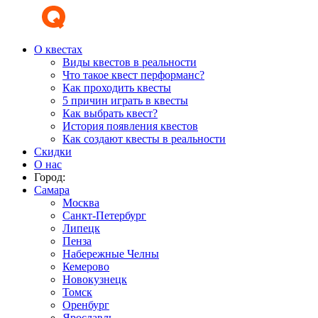
О квестах
Виды квестов в реальности
Что такое квест перформанс?
Как проходить квесты
5 причин играть в квесты
Как выбрать квест?
История появления квестов
Как создают квесты в реальности
Скидки
О нас
Город:
Самара
Москва
Санкт-Петербург
Липецк
Пенза
Набережные Челны
Кемерово
Новокузнецк
Томск
Оренбург
Ярославль