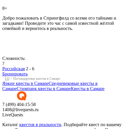
8+
Добро пожаловать в Спрингфилд со всеми его тайнами и
загадками! Проведите это час с самой известной жёлтой
семейкой и вернитесь в реальность.
Сложность:
?
Российская
2 - 6
Бронировать
LQ
>
Нестандартные квесты в Самаре
Яркие квесты в Самаре
Средневековые квесты в
Самаре
Стимпанк квесты в Самаре
Квесты в Самаре
7 (499) 404-15-58
1408@livequests.ru
LiveQuests
Каталог
квестов в реальности
. Подбирайте квест по вашему