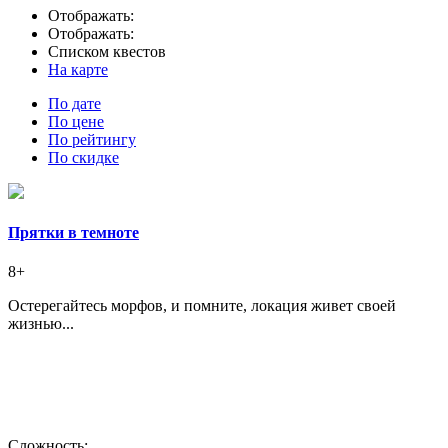
Отображать:
Отображать:
Списком квестов
На карте
По дате
По цене
По рейтингу
По скидке
Прятки в темноте
8+
Остерегайтесь морфов, и помните, локация живет своей
жизнью...
Сложность: